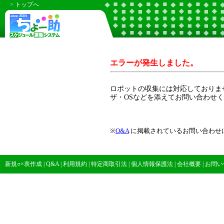
> トップへ
エラーが発生しました。
ロボットの収集には対応しておりま
ザ・OSなどを添えてお問い合わせ
※
Q&A
に掲載されているお問い合わせ
新規○×表作成
|
Q&A
|
利用規約
|
特定商取引法
|
個人情報保護法
|
会社概要
|
お問い