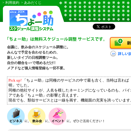
> 利用規約
> あみだくじ
会議に、飲み会のスケジュール調整に。
みんなで予定を合わせるための、
新しいタイプの日程調整ツール。
自分の都合を○×で埋めるだけ!!
メアドなど個人情報登録も一切不要。
Pick up!
「ちょー助」は同種のサービスの中で最も古く、当時は言わば
明」でした。
同種の他社サイトが、人名を模したネーミングになっているのも、パイ
アである「ちょー助」の影響と言えます。
現在でも、類似サービスとは一線を画す、機能面の充実を誇っています