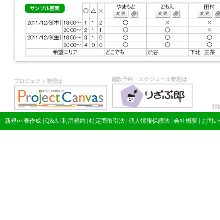
施設予約・スケジュール管理は
プロジェクト管理は
姉
新規○×表作成
|
Q&A
|
利用規約
|
特定商取引法
|
個人情報保護法
|
会社概要
|
お問い