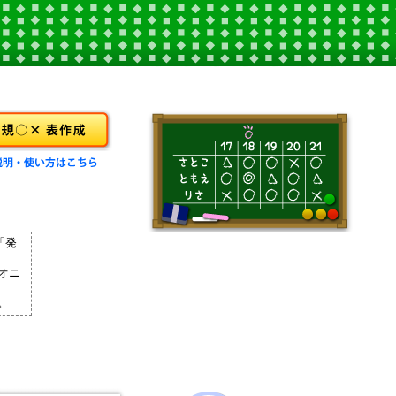
「発
オニ
。