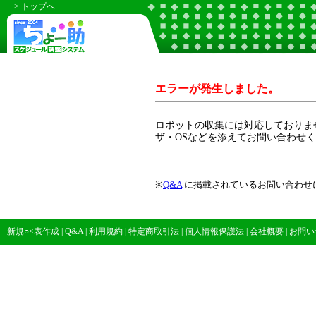
> トップへ
エラーが発生しました。
ロボットの収集には対応しておりま
ザ・OSなどを添えてお問い合わせ
※
Q&A
に掲載されているお問い合わせ
新規○×表作成
|
Q&A
|
利用規約
|
特定商取引法
|
個人情報保護法
|
会社概要
|
お問い