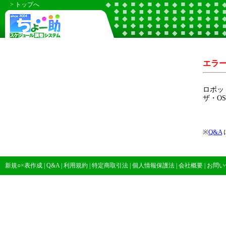
> トップへ
エラ
ロボッ
ザ・O
※
Q&A
新規○×表作成
|
Q&A
|
利用規約
|
特定商取引法
|
個人情報保護法
|
会社概要
|
お問い