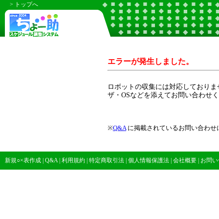
> トップへ
エラーが発生しました。
ロボットの収集には対応しておりま
ザ・OSなどを添えてお問い合わせ
※
Q&A
に掲載されているお問い合わせ
新規○×表作成
|
Q&A
|
利用規約
|
特定商取引法
|
個人情報保護法
|
会社概要
|
お問い