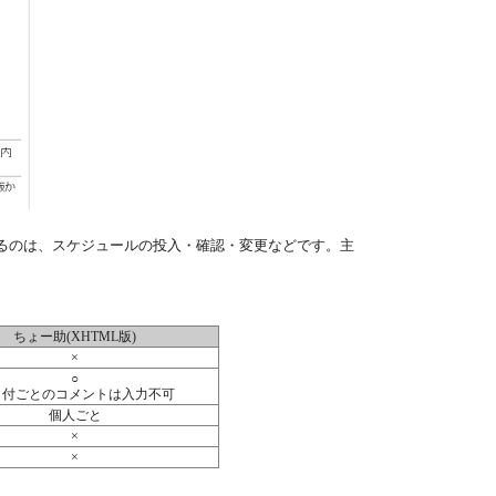
るのは、スケジュールの投入・確認・変更などです。主
ちょー助(XHTML版)
×
○
日付ごとのコメントは入力不可
個人ごと
×
×